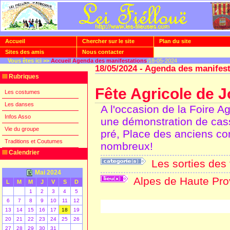
Accueil
Chercher sur le site
Plan du site
Sites des amis
Nous contacter
Vous êtes ici >>
Accueil
/
Agenda des manifestations
/18-05-2024
18/05/2024 - Agenda des manifes
Rubriques
Fête Agricole de 
Les costumes
Les danses
A l'occasion de la Foire 
Infos Asso
une démonstration de cas
Vie du groupe
pré, Place des anciens c
Traditions et Coutumes
nombreux!
Calendrier
Les sorties des 
Mai 2024
Alpes de Haute Pr
L
M
M
J
V
S
D
1
2
3
4
5
6
7
8
9
10
11
12
[
]
13
14
15
16
17
18
19
20
21
22
23
24
25
26
27
28
29
30
31