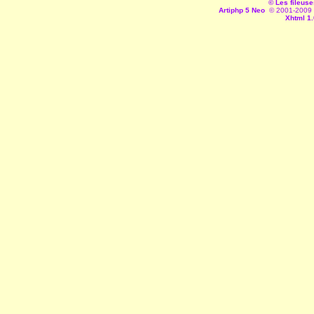
© Les fileuse
Artiphp 5 Neo
© 2001-2009 es
Xhtml 1.