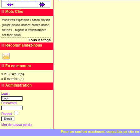
[
]
[
]
Mots Clés
musiciens
exposition
l
banon
oraison
groupe
picado
danses
coiffes
danse
fileuses
-
bugade
n
transhumance
occitane
polka
Tous les tags
Recommandez-nous
En ce moment
» 21 visiteur(s)
» 0 membre(s)
Administration
Login
Password
Rappel
Mot de passe perdu
Pour un confort maximum, consultez ce site en 