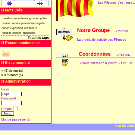
Les Fileuses c'est aussi.
[
]
[
]
Mots Clés
transhumance
danse
groupe
l
polka
picado
danses
provencale
bugade
banon
exposition
occitane
n
-
Notre Groupe
27/12/2011
fileuses
oraison
musiciens
Tous les tags
La principale activité des Fileuses
Recommandez-nous
Coordonnées
27/12/2011
En ce moment
Si vous cherchez à joindre « Les Fileu
» 47 visiteur(s)
» 0 membre(s)
Administration
Login
Password
Rappel
Mot de passe perdu
Pour un confo