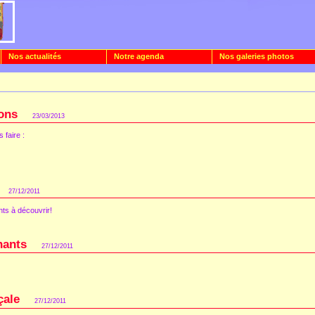
Nos actualités
Notre agenda
Nos galeries photos
ons
23/03/2013
faire :
27/12/2011
nts à découvrir!
hants
27/12/2011
çale
27/12/2011