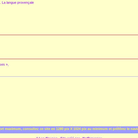
.. La langue provençale
ses »,
rt maximum, consultez ce site en 1280 pix X 1024 pix au minimum et préférez le nav