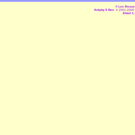
© Les fileuse
Artiphp 5 Neo
© 2001-2009 es
Xhtml 1.