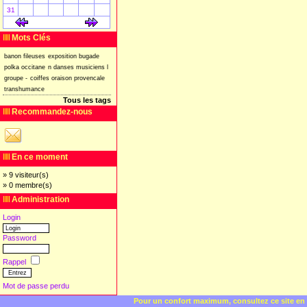
31
[
]
[
]
Mots Clés
banon
fileuses
exposition
bugade
polka
occitane
n
danses
musiciens
l
groupe
-
coiffes
oraison
provencale
transhumance
Tous les tags
Recommandez-nous
En ce moment
» 9 visiteur(s)
» 0 membre(s)
Administration
Login
Password
Rappel
Mot de passe perdu
Pour un confort maximum, consultez ce site en 