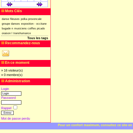
[
]
[
]
Mots Clés
danse
fileuses
polka
provencale
groupe
danses
exposition
-
occitane
bugade
n
musiciens
coiffes
picado
oraison
l
transhumance
Tous les tags
Recommandez-nous
En ce moment
» 16 visiteur(s)
» 0 membre(s)
Administration
Login
Password
Rappel
Mot de passe perdu
Pour un confort maximum, consultez ce site en 