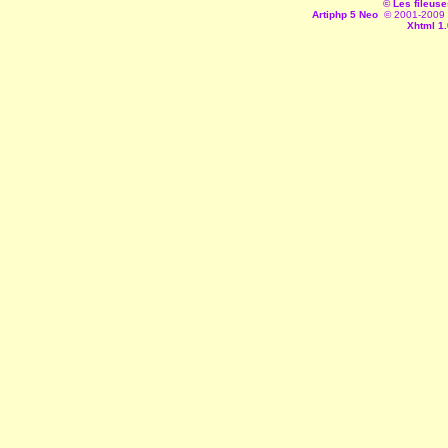
© Les fileuse
Artiphp 5 Neo
© 2001-2009 es
Xhtml 1.