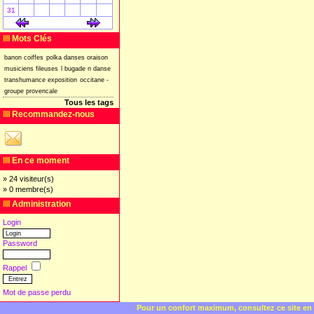
31
[
]
[
]
Mots Clés
banon
coiffes
polka
danses
oraison
musiciens
fileuses
l
bugade
n
danse
transhumance
exposition
occitane
-
groupe
provencale
Tous les tags
Recommandez-nous
En ce moment
» 24 visiteur(s)
» 0 membre(s)
Administration
Login
Password
Rappel
Mot de passe perdu
Pour un confort maximum, consultez ce site en 