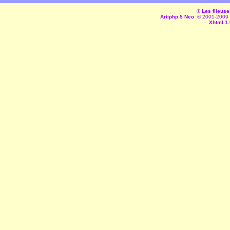
© Les fileuse
Artiphp 5 Neo
© 2001-2009 es
Xhtml 1.