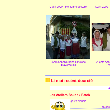
Cairn 2000 - Montagne de Lure
Cairn 2000 
25ème Anniversaire jumelage
25ème Anni
Traversetolo
Tra
Li mai recènt doursié
A
Les Ateliers Boutis / Patch
ça va piquer!
catégor