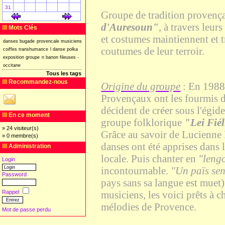
31
Groupe de tradition provenç
[
]
[
]
d'Auresoun"
, à travers leur
Mots Clés
et costumes maintiennent et t
danses
bugade
provencale
musiciens
coutumes de leur terroir.
coiffes
transhumance
l
danse
polka
exposition
groupe
n
banon
fileuses
-
occitane
Tous les tags
Recommandez-nous
Origine du groupe
: En 1988,
Provençaux ont les fourmis d
décident de créer sous l'égid
En ce moment
groupe folklorique
"Lei Fié
» 24 visiteur(s)
Grâce au savoir de Lucien
» 0 membre(s)
danses ont été apprises dans l
Administration
locale. Puis chanter en
"leng
Login
incontournable.
"Un païs sen
Password
pays sans sa langue est muet)
musiciens, les voici prêts à c
Rappel
mélodies de Provence.
Mot de passe perdu