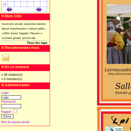
31
[
]
[
]
Mots Clés
musiciens
picado
exposition
danses
danse
transhumance
oraison
polka
-
coiffes
banon
bugade
l
fileuses
n
occitane
groupe
provencale
Tous les tags
Recommandez-nous
En ce moment
» 36 visiteur(s)
» 0 membre(s)
Administration
Login
Password
Rappel
Mot de passe perdu