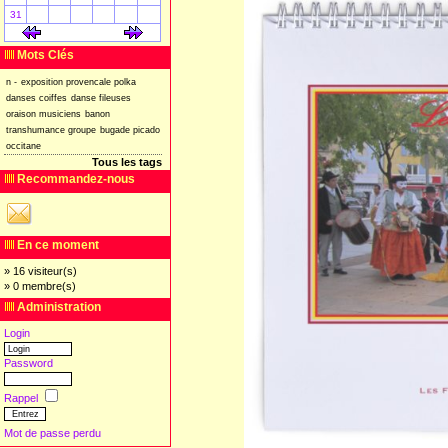
31
[
]
[
]
Mots Clés
n
-
exposition
provencale
polka
danses
coiffes
danse
fileuses
oraison
musiciens
banon
transhumance
groupe
bugade
picado
occitane
Tous les tags
Recommandez-nous
En ce moment
» 16 visiteur(s)
» 0 membre(s)
Administration
Login
Password
Rappel
Mot de passe perdu