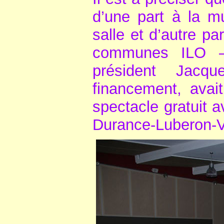
d’une part à la mu
salle et d’autre p
communes ILO –
président Jac
financement, avait
spectacle gratuit 
Durance-Luberon-V