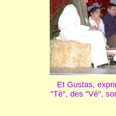
Et Gustas, expr
"Tè", des "Vé", so