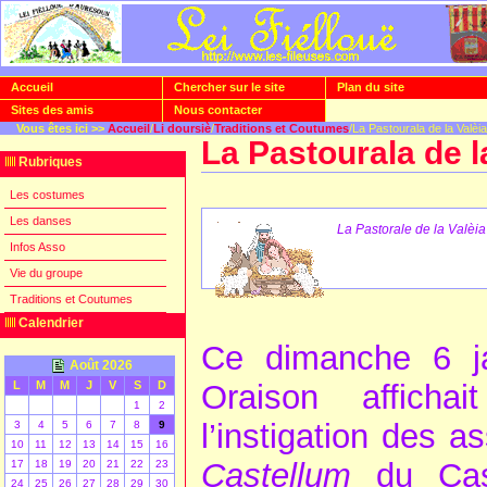
Accueil
Chercher sur le site
Plan du site
Sites des amis
Nous contacter
Vous êtes ici >>
Accueil
/
Li doursiè
/
Traditions et Coutumes
/La Pastourala de la Valèia
La Pastourala de l
Rubriques
Les costumes
Les danses
La Pastorale de la Valèia
Infos Asso
Vie du groupe
Traditions et Coutumes
Calendrier
Ce dimanche 6 ja
Août 2026
L
M
M
J
V
S
D
Oraison affich
1
2
[
]
l’instigation des a
3
4
5
6
7
8
9
10
11
12
13
14
15
16
Castellum
du Cast
17
18
19
20
21
22
23
24
25
26
27
28
29
30