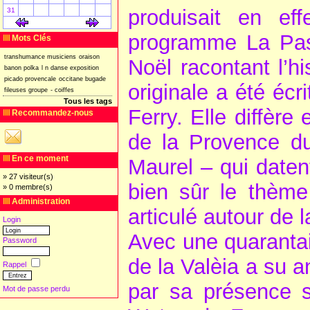
produisait en ef
31
[
]
[
]
programme La Past
Mots Clés
transhumance
musiciens
oraison
Noël racontant l’hi
banon
polka
l
n
danse
exposition
picado
provencale
occitane
bugade
originale a été éc
fileuses
groupe
-
coiffes
Tous les tags
Ferry. Elle diffère
Recommandez-nous
de la Provence du
En ce moment
Maurel – qui datent
» 27 visiteur(s)
bien sûr le thème 
» 0 membre(s)
Administration
articulé autour de l
Login
Avec une quarantai
Password
de la Valèia a su a
Rappel
par sa présence s
Mot de passe perdu