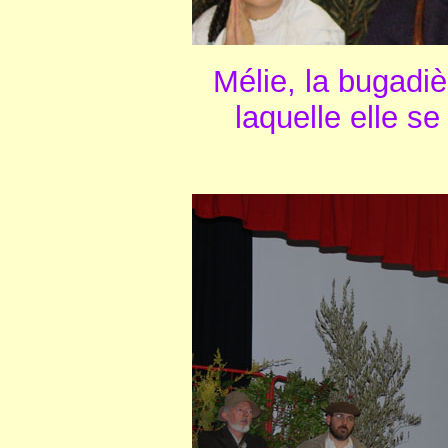
Mélie, la bugadiè
laquelle elle se