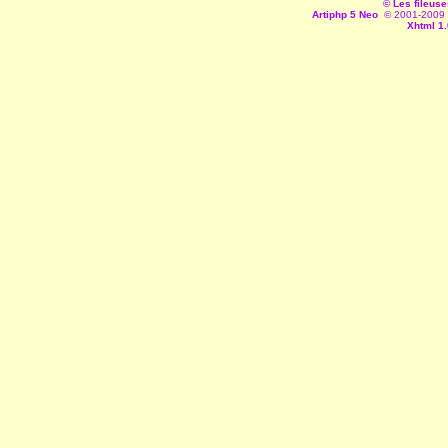
© Les fileuse
Artiphp 5 Neo
© 2001-2009 es
Xhtml 1.