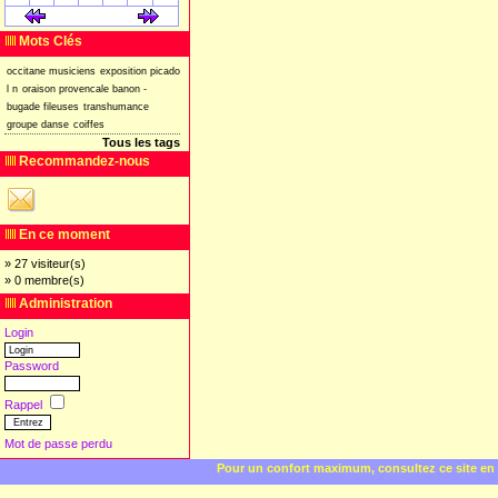
[
]
[
]
Mots Clés
occitane
musiciens
exposition
picado
l
n
oraison
provencale
banon
-
bugade
fileuses
transhumance
groupe
danse
coiffes
Tous les tags
Recommandez-nous
En ce moment
» 27 visiteur(s)
» 0 membre(s)
Administration
Login
Password
Rappel
Mot de passe perdu
Pour un confort maximum, consultez ce site en 