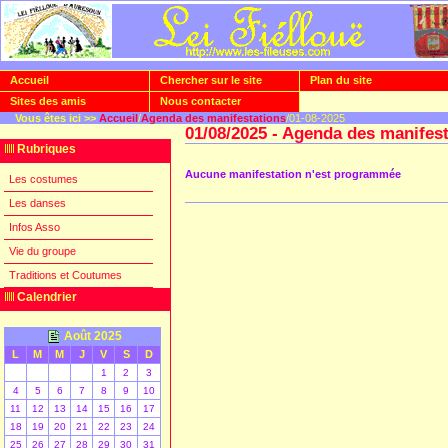
Accueil
Chercher sur le site
Plan du site
Sites des amis
Nous contacter
Vous êtes ici >>
Accueil
/
Agenda des manifestations
/01-08-2025
01/08/2025 - Agenda des manifes
Rubriques
Aucune manifestation n'est programmée
Les costumes
Les danses
Infos Asso
Vie du groupe
Traditions et Coutumes
Calendrier
Août 2025
L
M
M
J
V
S
D
1
2
3
4
5
6
7
8
9
10
11
12
13
14
15
16
17
18
19
20
21
22
23
24
25
26
27
28
29
30
31