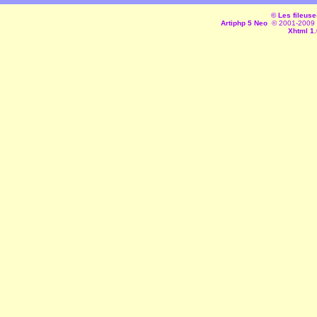
© Les fileuse
Artiphp 5 Neo
© 2001-2009 es
Xhtml 1.