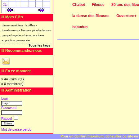
Chabot
Fileuse
30 ans des file
31
[
]
[
]
la danse des fileuses
Ouverture+
Mots Clés
danse
musiciens
l
coiffes
-
beaudun
transhumance
fileuses
picado
danses
groupe
bugade
n
banon
occitane
exposition
provencale
Tous les tags
Recommandez-nous
En ce moment
» 44 visiteur(s)
» 0 membre(s)
Administration
Login
Password
Rappel
Mot de passe perdu
Pour un confort maximum, consultez ce site en 