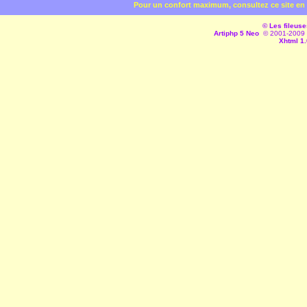
Pour un confort maximum, consultez ce site en 
© Les fileuse
Artiphp 5 Neo
© 2001-2009 es
Xhtml 1.