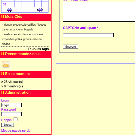
31
[
]
[
]
Mots Clés
n
danse
provencale
coiffes
fileuses
CAPTCHA anti-spam *
banon
musiciens
bugade
transhumance
-
danses
occitane
exposition
polka
groupe
oraison
picado
Tous les tags
Recommandez-nous
En ce moment
» 26 visiteur(s)
» 0 membre(s)
Administration
Login
Password
Rappel
Mot de passe perdu