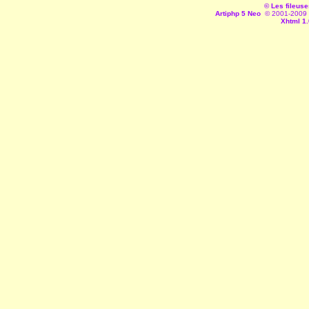
© Les fileuse
Artiphp 5 Neo
© 2001-2009 es
Xhtml 1.