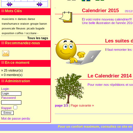
[
]
[
]
Calendrier 2015
Mots Clés
05/12
musiciens
n
danses
danse
Et voici notre nouveau calendrier!!!
Une belle illustration de l'année 201
transhumance
oraison
groupe
banon
provencale
fileuses
picado
bugade
exposition
coiffes
l
occitane
-
Tous les tags
Les suites 
Recommandez-nous
Il faut remonter le
En ce moment
» 25 visiteur(s)
» 0 membre(s)
Le Calendrier 2014
Administration
Pour noter nos répétitions et sor
Login
Password
page 1/3
|
Page suivante »
Rappel
Mot de passe perdu
Pour un confort maximum, consultez ce site en 