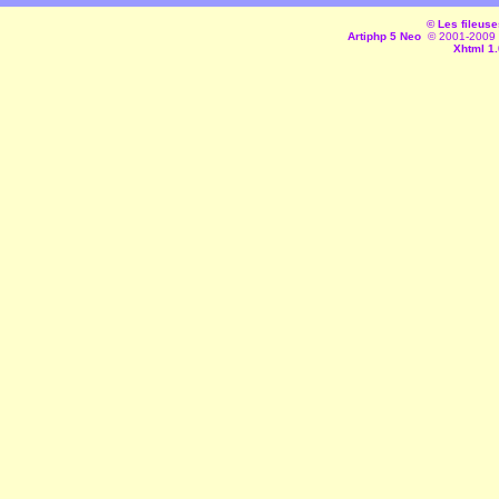
© Les fileuse
Artiphp 5 Neo
© 2001-2009 es
Xhtml 1.