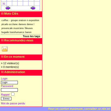
31
[
]
[
]
Mots Clés
coiffes
-
groupe
oraison
n
exposition
picado
occitane
danses
danse
l
provencale
musiciens
fileuses
bugade
transhumance
banon
Tous les tags
Recommandez-nous
En ce moment
» 12 visiteur(s)
» 0 membre(s)
Administration
Login
Password
Rappel
Mot de passe perdu
Pour un confort maximum, consultez ce site en 