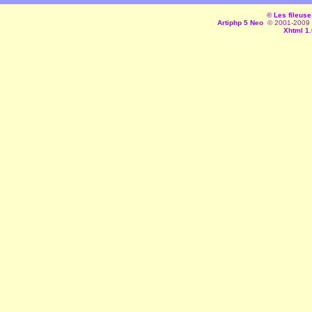
© Les fileuse
Artiphp 5 Neo
© 2001-2009 es
Xhtml 1.