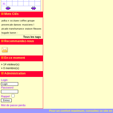
31
[
]
[
]
Mots Clés
polka
n
occitane
coiffes
groupe
provencale
danses
musiciens
l
picado
transhumance
oraison
fileuses
bugade
banon
-
Tous les tags
Recommandez-nous
En ce moment
» 14 visiteur(s)
» 0 membre(s)
Administration
Login
Password
Rappel
Mot de passe perdu
Pour un confort maximum, consultez ce site en 