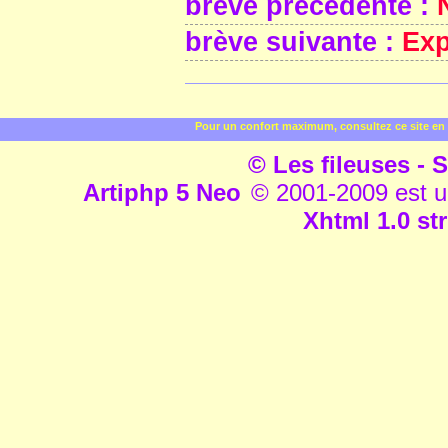
brève précédente :
brève suivante :
Exp
Pour un confort maximum, consultez ce site en 
© Les fileuses - S
Artiphp 5 Neo
© 2001-2009 est un 
Xhtml 1.0 str