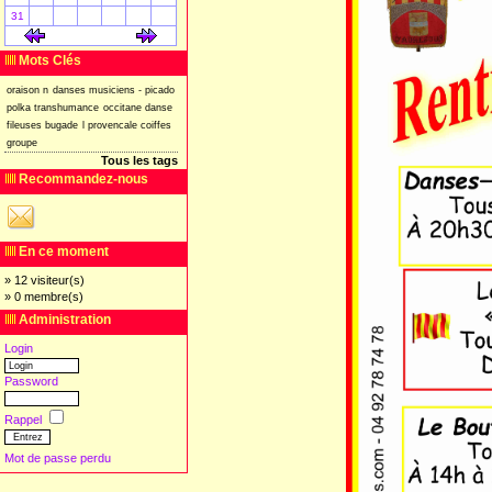
31
[
]
[
]
Mots Clés
oraison
n
danses
musiciens
-
picado
polka
transhumance
occitane
danse
fileuses
bugade
l
provencale
coiffes
groupe
Tous les tags
Recommandez-nous
En ce moment
» 12 visiteur(s)
» 0 membre(s)
Administration
Login
Password
Rappel
Mot de passe perdu