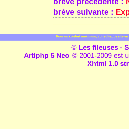
brève précédente :
brève suivante :
Exp
Pour un confort maximum, consultez ce site en 
© Les fileuses - S
Artiphp 5 Neo
© 2001-2009 est un 
Xhtml 1.0 str