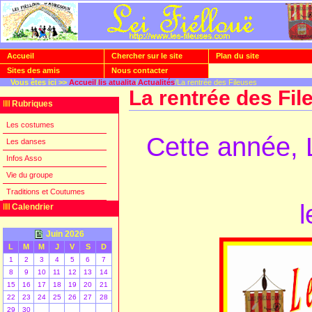
Accueil
Chercher sur le site
Plan du site
Sites des amis
Nous contacter
Vous êtes ici >>
Accueil
/
lis atualita
/
Actualités
/La rentrée des Fileuses
La rentrée des Fil
Rubriques
Les costumes
Cette année, 
Les danses
Infos Asso
Vie du groupe
Traditions et Coutumes
l
Calendrier
Juin 2026
L
M
M
J
V
S
D
1
2
3
4
5
6
7
8
9
10
11
12
13
14
15
16
17
18
19
20
21
22
23
24
25
26
27
28
29
30