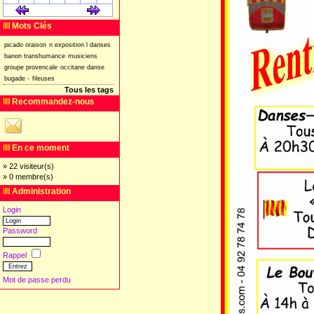
[
]
[
]
Mots Clés
picado
oraison
n
exposition
l
danses
banon
transhumance
musiciens
groupe
provencale
occitane
danse
bugade
-
fileuses
Tous les tags
Recommandez-nous
En ce moment
» 22 visiteur(s)
» 0 membre(s)
Administration
Login
Password
Rappel
Mot de passe perdu