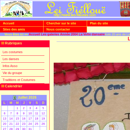
Accueil
Chercher sur le site
Plan du site
Sites des amis
Nous contacter
Vous êtes ici >>
Accueil
/
Les galeries
/
Année 2004
/
La Volte dansaire
/Les 20 ans de La
Rubriques
Les costumes
Les danses
Infos Asso
Vie du groupe
Traditions et Coutumes
Calendrier
Juillet 2026
L
M
M
J
V
S
D
1
2
3
4
5
6
7
8
9
10
11
12
13
14
15
16
17
18
19
20
21
22
23
24
25
26
27
28
29
30
31