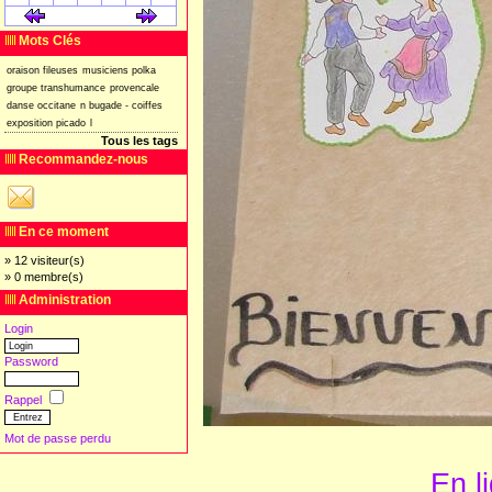
[
]
[
]
Mots Clés
oraison
fileuses
musiciens
polka
groupe
transhumance
provencale
danse
occitane
n
bugade
-
coiffes
exposition
picado
l
Tous les tags
Recommandez-nous
En ce moment
» 12 visiteur(s)
» 0 membre(s)
Administration
Login
Password
Rappel
Mot de passe perdu
En l