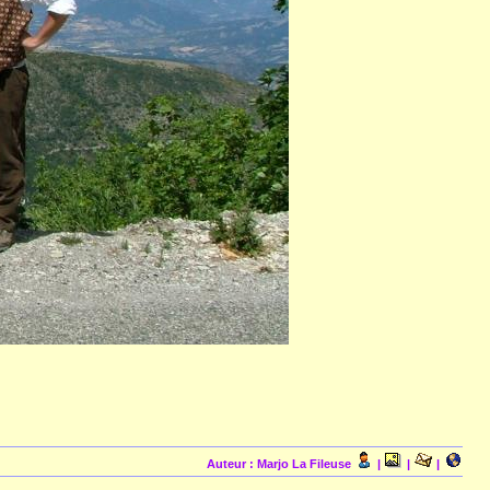
Auteur : Marjo La Fileuse
|
|
|