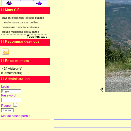
[
]
[
]
Mots Clés
oraison
exposition
l
picado
bugade
transhumance
danses
coiffes
provencale
n
occitane
fileuses
groupe
musiciens
polka
danse
Tous les tags
Recommandez-nous
En ce moment
» 14 visiteur(s)
» 0 membre(s)
Administration
Login
Password
Rappel
Mot de passe perdu