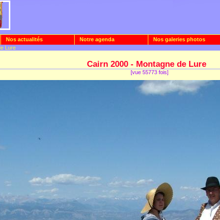
Nos actualités
Notre agenda
Nos galeries photos
de Lure
Cairn 2000 - Montagne de Lure
[vue 55773 fois]