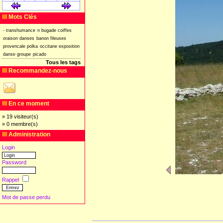
[
]
[
]
Mots Clés
-
transhumance
n
bugade
coiffes
oraison
danses
banon
fileuses
provencale
polka
occitane
exposition
danse
groupe
picado
Tous les tags
Recommandez-nous
En ce moment
» 19 visiteur(s)
» 0 membre(s)
Administration
Login
Password
Rappel
Mot de passe perdu