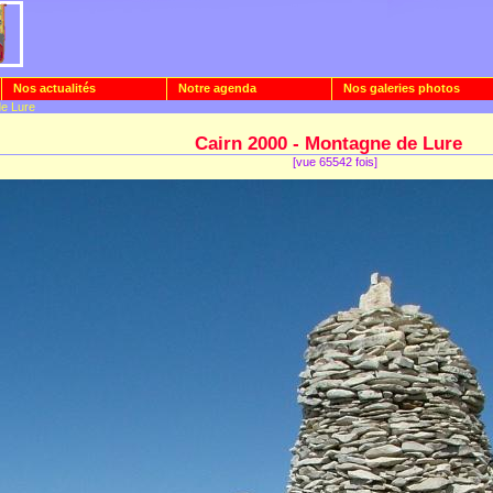
Nos actualités
Notre agenda
Nos galeries photos
de Lure
Cairn 2000 - Montagne de Lure
[vue 65542 fois]