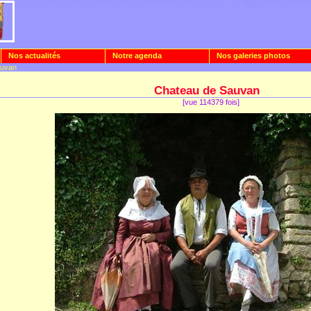
Nos actualités
Notre agenda
Nos galeries photos
auvan
Chateau de Sauvan
[vue 114379 fois]