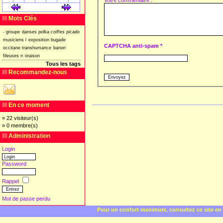
[
]
[
]
Mots Clés
-
groupe
danses
polka
coiffes
picado
musiciens
l
exposition
bugade
CAPTCHA anti-spam *
occitane
transhumance
banon
fileuses
n
oraison
Tous les tags
Recommandez-nous
En ce moment
» 22 visiteur(s)
» 0 membre(s)
Administration
Login
Password
Rappel
Mot de passe perdu
Pour un confort maximum, consultez ce site en 