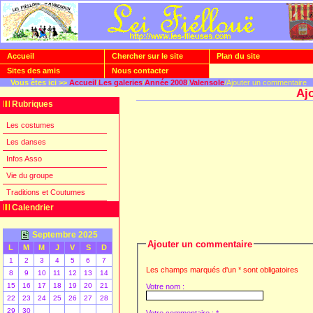
Accueil
Chercher sur le site
Plan du site
Sites des amis
Nous contacter
Vous êtes ici >>
Accueil
/
Les galeries
/
Année 2008
/
Valensole
/Ajouter un commentaire
Aj
Rubriques
Les costumes
Les danses
Infos Asso
Vie du groupe
Traditions et Coutumes
Calendrier
Septembre 2025
Ajouter un commentaire
L
M
M
J
V
S
D
1
2
3
4
5
6
7
Les champs marqués d'un * sont obligatoires
8
9
10
11
12
13
14
15
16
17
18
19
20
21
Votre nom :
22
23
24
25
26
27
28
29
30
Votre commentaire : *