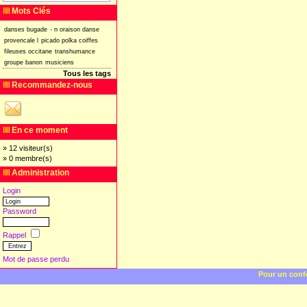
Mots Clés
danses
bugade
-
n
oraison
danse
provencale
l
picado
polka
coiffes
fileuses
occitane
transhumance
groupe
banon
musiciens
Tous les tags
Recommandez-nous
En ce moment
» 12 visiteur(s)
» 0 membre(s)
Administration
Login
Password
Rappel
Mot de passe perdu
Pour un confo