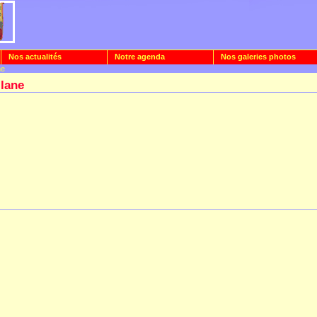
Nos actualités
Notre agenda
Nos galeries photos
ne
llane