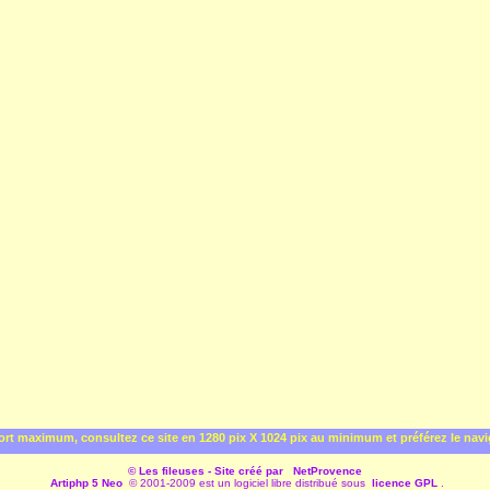
rt maximum, consultez ce site en 1280 pix X 1024 pix au minimum et préférez le nav
© Les fileuses - Site créé par
NetProvence
Artiphp 5 Neo
© 2001-2009 est un logiciel libre distribué sous
licence GPL
.