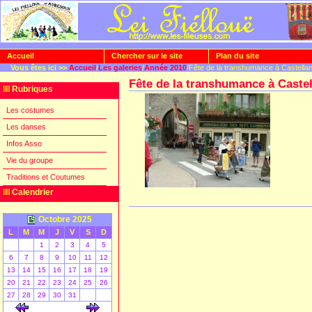
Accueil
Chercher sur le site
Plan du site
Vous êtes ici >>
Accueil
/
Les galeries
/
Année 2010
/Fête de la transhumance à Castella
Fête de la transhumance à Caste
Rubriques
Les costumes
Les danses
Infos Asso
Vie du groupe
Traditions et Coutumes
Calendrier
Octobre 2025
L
M
M
J
V
S
D
1
2
3
4
5
6
7
8
9
10
11
12
13
14
15
16
17
18
19
20
21
22
23
24
25
26
27
28
29
30
31
[
]
[
]