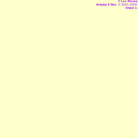
© Les fileuse
Artiphp 5 Neo
© 2001-2009 es
Xhtml 1.