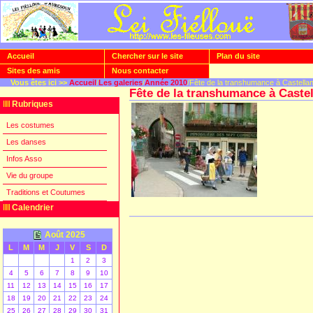
Accueil
Chercher sur le site
Plan du site
Sites des amis
Nous contacter
Vous êtes ici >>
Accueil
/
Les galeries
/
Année 2010
/Fête de la transhumance à Castella
Fête de la transhumance à Caste
Rubriques
Les costumes
Les danses
Infos Asso
Vie du groupe
Traditions et Coutumes
Calendrier
Août 2025
L
M
M
J
V
S
D
1
2
3
4
5
6
7
8
9
10
11
12
13
14
15
16
17
18
19
20
21
22
23
24
25
26
27
28
29
30
31