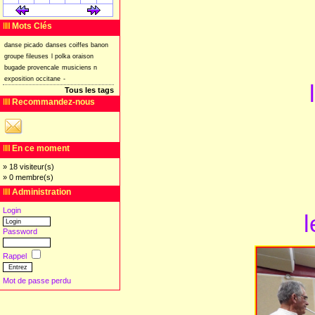
[
]
[
]
Mots Clés
danse
picado
danses
coiffes
banon
groupe
fileuses
l
polka
oraison
bugade
provencale
musiciens
n
exposition
occitane
-
Tous les tags
Recommandez-nous
En ce moment
» 18 visiteur(s)
» 0 membre(s)
Administration
Login
l
Password
Rappel
Mot de passe perdu