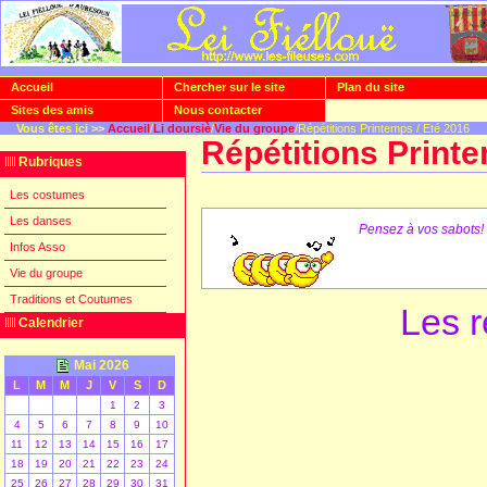
Accueil
Chercher sur le site
Plan du site
Sites des amis
Nous contacter
Vous êtes ici >>
Accueil
/
Li doursiè
/
Vie du groupe
/Répétitions Printemps / Eté 2016
Répétitions Printe
Rubriques
Les costumes
Les danses
Pensez à vos sabots!
Infos Asso
Vie du groupe
Traditions et Coutumes
Les r
Calendrier
Mai 2026
L
M
M
J
V
S
D
1
2
3
4
5
6
7
8
9
10
11
12
13
14
15
16
17
18
19
20
21
22
23
24
25
26
27
28
29
30
31