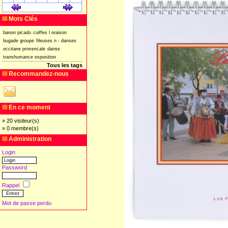
[
]
[
]
Mots Clés
banon
picado
coiffes
l
oraison
bugade
groupe
fileuses
n
-
danses
occitane
provencale
danse
transhumance
exposition
Tous les tags
Recommandez-nous
En ce moment
» 20 visiteur(s)
» 0 membre(s)
Administration
Login
Password
Rappel
Mot de passe perdu