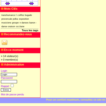
[
]
[
]
Mots Clés
transhumance
l
coiffes
bugade
provencale
polka
exposition
musiciens
groupe
n
danses
banon
-
danse
oraison
occitane
Tous les tags
Recommandez-nous
En ce moment
» 14 visiteur(s)
» 0 membre(s)
Administration
Login
Password
Rappel
Mot de passe perdu
Pour un confort maximum, consultez ce site en 