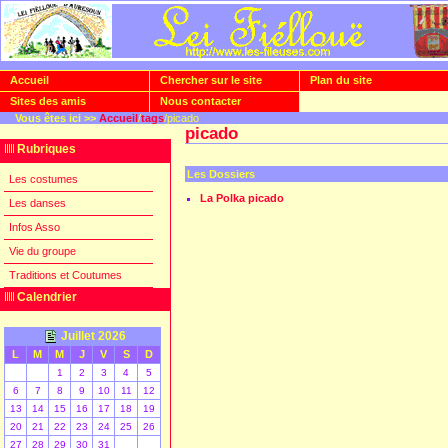
Accueil
Chercher sur le site
Plan du site
Sites des amis
Nous contacter
Vous êtes ici >>
Accueil
/
tags
/picado
picado
Rubriques
Les Dossiers
Les costumes
La Polka picado
Les danses
Infos Asso
Vie du groupe
Traditions et Coutumes
Calendrier
Juillet 2026
L
M
M
J
V
S
D
1
2
3
4
5
6
7
8
9
10
11
12
13
14
15
16
17
18
19
20
21
22
23
24
25
26
27
28
29
30
31