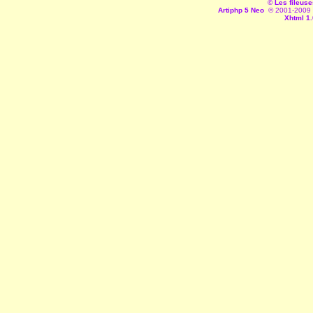
© Les fileuse
Artiphp 5 Neo
© 2001-2009 es
Xhtml 1.