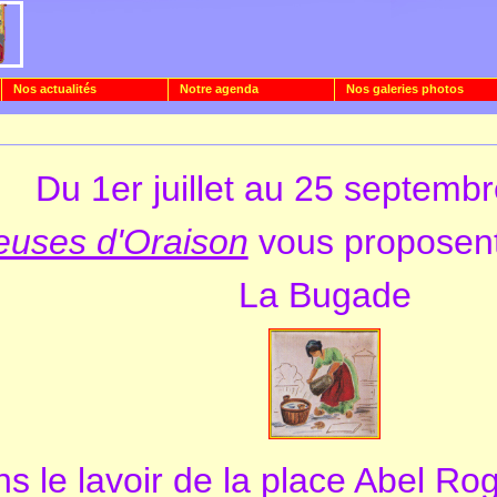
Nos actualités
Notre agenda
Nos galeries photos
Du 1er juillet au 25 septemb
leuses d'Oraison
vous proposent
La Bugade
s le lavoir de la place Abel Ro