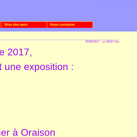
Sites des amis
Nous contacter
30/08/2017 - Lu 56247 fois
re 2017
,
 une exposition :
ger à Oraison