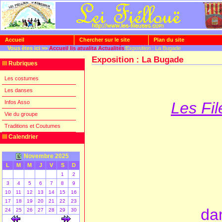
Accueil
Chercher sur le site
Plan du site
Vous êtes ici >>
Accueil
/
lis atualita
/
Actualités
/Exposition : La Bugade
Exposition : La Bugade
Rubriques
Les costumes
Les danses
Infos Asso
Les Fi
Vie du groupe
Traditions et Coutumes
Calendrier
Novembre 2025
L
M
M
J
V
S
D
1
2
3
4
5
6
7
8
9
10
11
12
13
14
15
16
17
18
19
20
21
22
23
dan
24
25
26
27
28
29
30
[
]
[
]