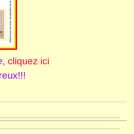
e
,
cliquez ici
eux!!!