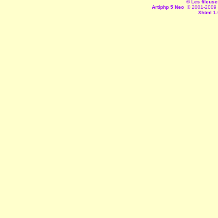
© Les fileuse
Artiphp 5 Neo
© 2001-2009 es
Xhtml 1.