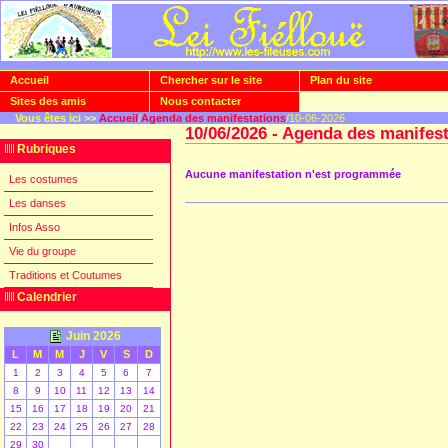
Accueil
Chercher sur le site
Plan du site
Sites des amis
Nous contacter
Vous êtes ici >>
Accueil
/
Agenda des manifestations
/10-06-2026
10/06/2026 - Agenda des manifes
Rubriques
Aucune manifestation n'est programmée
Les costumes
Les danses
Infos Asso
Vie du groupe
Traditions et Coutumes
Calendrier
Juin 2026
L
M
M
J
V
S
D
1
2
3
4
5
6
7
8
9
10
11
12
13
14
15
16
17
18
19
20
21
22
23
24
25
26
27
28
29
30