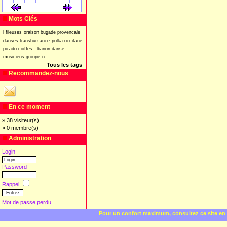
[
]
[
]
Mots Clés
l
fileuses
oraison
bugade
provencale
danses
transhumance
polka
occitane
picado
coiffes
-
banon
danse
musiciens
groupe
n
Tous les tags
Recommandez-nous
En ce moment
» 38 visiteur(s)
» 0 membre(s)
Administration
Login
Password
Rappel
Mot de passe perdu
Pour un confort maximum, consultez ce site en 